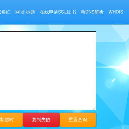
Q爆红
网址 标题
在线申请SSL证书
新DNS解析
WHOIS
制超时
复制失败
重置查询